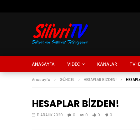
ANASAYFA
VİDEO
KANALAR
TV-D
Anasayfa
GÜNCEL
HESAPLAR BİZDEN!
HESAPL
HESAPLAR BİZDEN!
11 ARALIK 2020
0
0
0
0