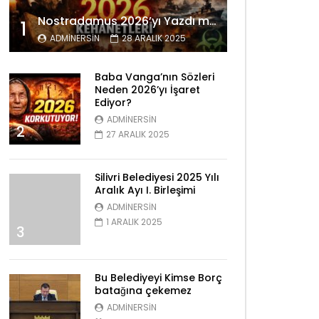
Nostradamus 2026’yı Yazdı mı? Tüyler Ürperten Kehanetler
1
ADMINERSIN
28 ARALIK 2025
Baba Vanga’nın Sözleri
Neden 2026’yı İşaret
Ediyor?
ADMINERSIN
2
27 ARALIK 2025
Silivri Belediyesi 2025 Yılı
Aralık Ayı I. Birleşimi
ADMINERSIN
1 ARALIK 2025
3
Bu Belediyeyi Kimse Borç
batağına çekemez
ADMINERSIN