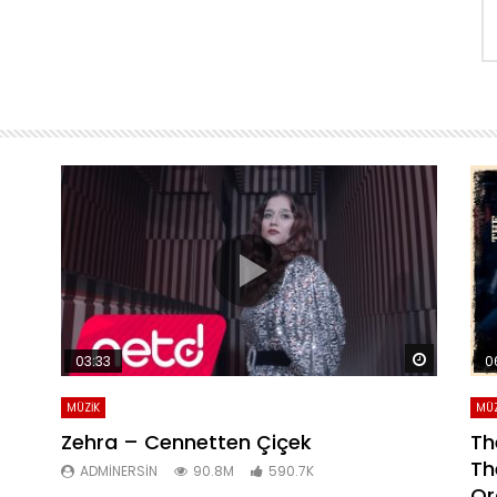
Daha sonra izle
Daha son
03:33
0
MÜZİK
MÜZ
Zehra – Cennetten Çiçek
Th
Th
ADMINERSIN
90.8M
590.7K
Or