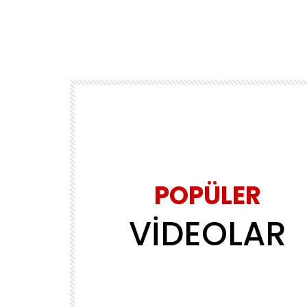
POPÜLER
VİDEOLAR
Daha sonra izle
02:39
MÜZİK
ls
Yasin Obuz – Ala
ADMINERSIN
2.2M
143.8K