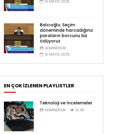
10 MAYIS 2025
4
Balcıoğlu: Seçim
döneminde harcadığınız
paraların borcunu biz
ödüyoruz
5
ADMINERSIN
10 MAYIS 2025
EN ÇOK İZLENEN PLAYLISTLER
Teknoloji ve İncelemeler
ADMINERSIN
10.4K