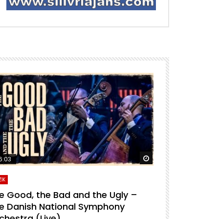
ra izle
Daha sonra izle
6:03
04:04
İK
MÜZİK
e Good, the Bad and the Ugly –
For A Few D
e Danish National Symphony
National S
chestra (Live)