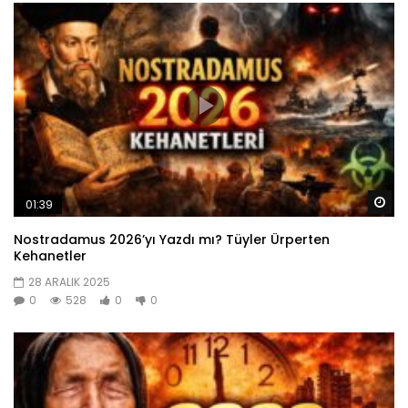
Da
01:39
Nostradamus 2026’yı Yazdı mı? Tüyler Ürperten
Kehanetler
28 ARALIK 2025
0
528
0
0