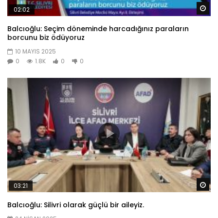
Da
02:02
Balcıoğlu: Seçim döneminde harcadığınız paraların
borcunu biz ödüyoruz
10 MAYIS 2025
0
1.8K
0
0
Da
03:21
Balcıoğlu: Silivri olarak güçlü bir aileyiz.