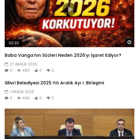
Da
03:30
Baba Vanga’nın Sözleri Neden 2026’yı İşaret Ediyor?
27 ARALIK 2025
0
480
0
0
Silivri Belediyesi 2025 Yılı Aralık Ayı I. Birleşimi
1 ARALIK 2025
0
444
0
0