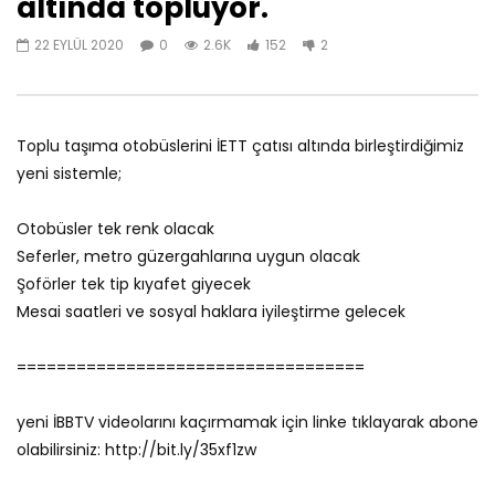
altında topluyor.
28 ARALIK 2025
27 ARALIK 2025
0
528
0
0
0
480
0
22 EYLÜL 2020
0
2.6K
152
2
Toplu taşıma otobüslerini İETT çatısı altında birleştirdiğimiz
yeni sistemle;
Otobüsler tek renk olacak
Seferler, metro güzergahlarına uygun olacak
Şoförler tek tip kıyafet giyecek
Mesai saatleri ve sosyal haklara iyileştirme gelecek
===================================
yeni İBBTV videolarını kaçırmamak için linke tıklayarak abone
olabilirsiniz: http://bit.ly/35xf1zw