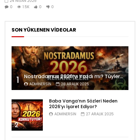
24 NISAN 2025
0
1.5K
0
0
SON YÜKLENEN VİDEOLAR
Nostradamus 2026’yı Yazdı mı? Tüyler Ürperten Kehanetler
1
ADMINERSIN
28 ARALIK 2025
Baba Vanga’nın Sözleri Neden
2026’yı İşaret Ediyor?
ADMINERSIN
27 ARALIK 2025
2