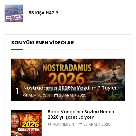
İBB KIŞA HAZIR
SON YÜKLENEN VİDEOLAR
Nostradamus 2026’yı Yazdı mı? Tüyler Ürperten Kehanetler
1
ADMINERSIN
28 ARALIK 2025
Baba Vanga’nın Sözleri Neden
2026’yı İşaret Ediyor?
ADMINERSIN
27 ARALIK 2025
2