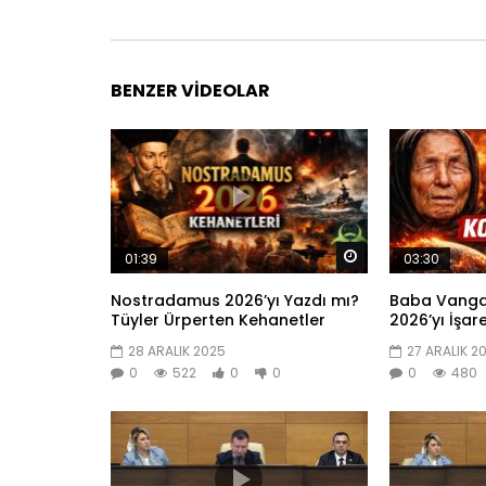
BENZER VIDEOLAR
Daha sonra izle
01:39
03:30
Nostradamus 2026’yı Yazdı mı?
Baba Vanga’
Tüyler Ürperten Kehanetler
2026’yı İşar
28 ARALIK 2025
27 ARALIK 2
0
522
0
0
0
480