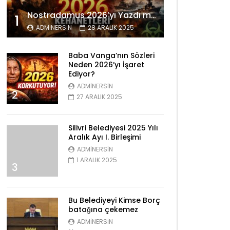
Nostradamus 2026’yı Yazdı mı? Tüyler Ürperten Kehanetler
1
ADMINERSIN
28 ARALIK 2025
Baba Vanga’nın Sözleri
Neden 2026’yı İşaret
Ediyor?
ADMINERSIN
2
27 ARALIK 2025
Silivri Belediyesi 2025 Yılı
Aralık Ayı I. Birleşimi
ADMINERSIN
1 ARALIK 2025
3
Bu Belediyeyi Kimse Borç
batağına çekemez
ADMINERSIN