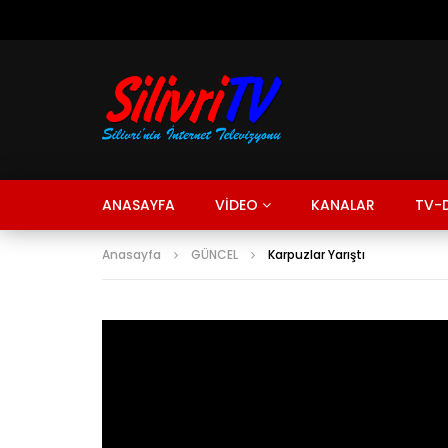
ANASAYFA
VİDEO
KANALAR
TV-D
Anasayfa
GÜNCEL
Karpuzlar Yarıştı