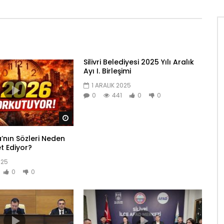
Silivri Belediyesi 2025 Yılı Aralık
Ayı I. Birleşimi
1 ARALIK 2025
0
441
0
0
Daha sonra izle
nın Sözleri Neden
et Ediyor?
025
0
0