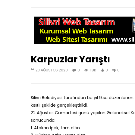
Daha sonra izl
01:39
03:30
Karpuzlar Yarıştı
Nostradamus 2026’yı Yazdı mı?
Baba Van
Tüyler Ürperten Kehanetler
2026’yı İş
23 AĞUSTOS 2020
0
1.8K
0
0
28 ARALIK 2025
27 ARALI
0
522
0
0
0
4
Silivri Belediyesi tarafından bu yıl 9.su düzenlen
kısıtlı şekilde gerçekleştirildi.
22 Ağustos Cumartesi günü yapılan Geleneksel Ka
sonucunda;
1. Atakan İpek, tam altın