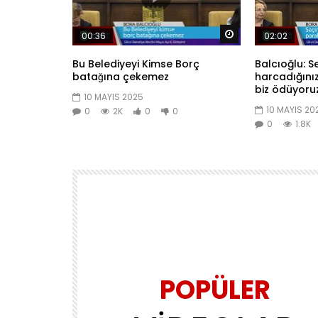
Daha sonra izle
00:36
02:02
Bu Belediyeyi Kimse Borç
Balcıoğlu: S
batağına çekemez
harcadığını
biz ödüyoru
10 MAYIS 2025
10 MAYIS 20
0
2K
0
0
0
1.8K
POPÜLER
Daha sonra izle