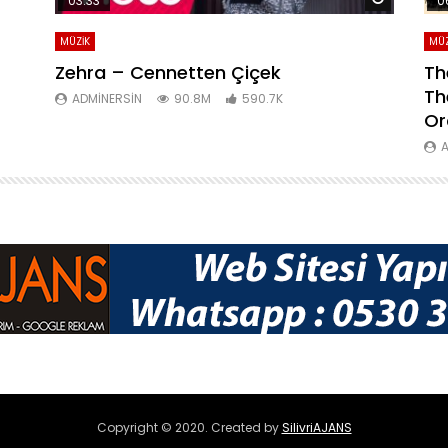
03:33
0
MÜZİK
MÜZ
Zehra – Cennetten Çiçek
Th
Th
ADMINERSIN
90.8M
590.7K
Or
A
Copyright © 2020. Created by
SilivriAJANS