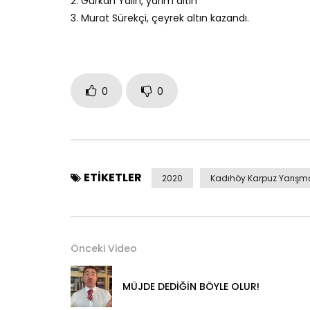
2. Gürkan Yalın, yarım altın
3. Murat Sürekçi, çeyrek altın kazandı.
0
0
ETIKETLER
2020
Kadıhöy Karpuz Yarışm
Önceki Video
MÜJDE DEDİĞİN BÖYLE OLUR!