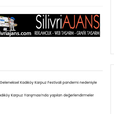
Silivri Belediyesi 2025 Yılı Aralık Ay
I. Birleşimi
1 ARALIK 2025
0
441
0
0
e
Daha sonra izle
ga’nın Sözleri Neden
aret Ediyor?
K 2025
80
0
0
en Geleneksel Kadıköy Karpuz Festivali pandemi nedeniyle
dıköy Karpuz Yarışması’nda yapılan değerlendirmeler