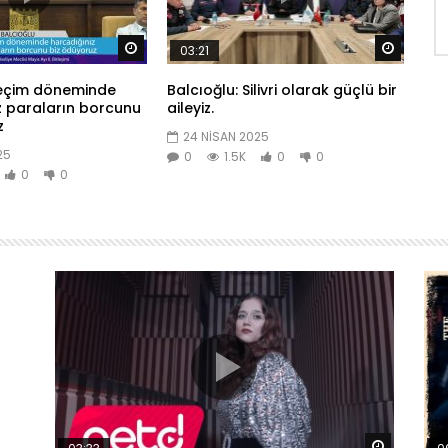
Daha sonra izle
Daha so
03:21
eçim döneminde
Balcıoğlu: Silivri olarak güçlü bir
z paraların borcunu
aileyiz.
z
24 NISAN 2025
25
0
1.5K
0
0
0
0
Daha sonra izle
Daha son