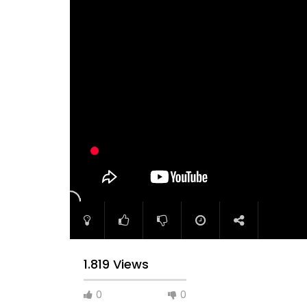
1.819 Views
0
0