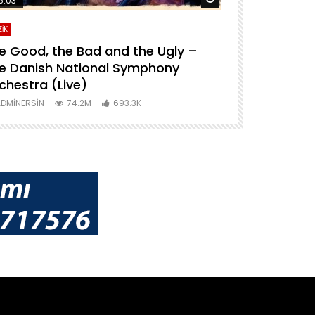
6:03
04:04
İK
MÜZİK
e Good, the Bad and the Ugly –
For A Few D
e Danish National Symphony
National S
chestra (Live)
ADMINERSIN
DMINERSIN
74.2M
693.3K