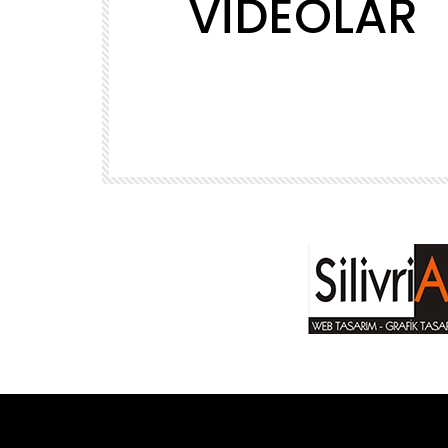
VİDEOLAR
02:39
MÜZİK
ls
Yasin Obuz – Ala
ADMINERSIN
2.2M
143.8K