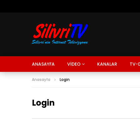
ANASAYFA
VİDEO
KANALAR
TV-D
Anasayfa
Login
Login