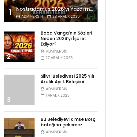
Nostradamus 2026’yı Yazdı mı? Tüyler Ürperten Kehanetler
1
ADMINERSIN
28 ARALIK 2025
Baba Vanga’nın Sözleri
Neden 2026’yı İşaret
Ediyor?
ADMINERSIN
2
27 ARALIK 2025
Silivri Belediyesi 2025 Yılı
Aralık Ayı I. Birleşimi
ADMINERSIN
1 ARALIK 2025
3
Bu Belediyeyi Kimse Borç
batağına çekemez
ADMINERSIN