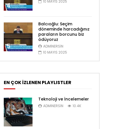
10 MAYIS 2025
4
Balcıoğlu: Seçim
döneminde harcadığınız
paraların borcunu biz
ödüyoruz
5
ADMINERSIN
10 MAYIS 2025
EN ÇOK İZLENEN PLAYLISTLER
Teknoloji ve İncelemeler
ADMINERSIN
10.4K