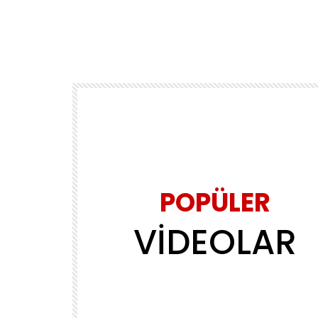
POPÜLER
VİDEOLAR
Daha sonra izle
02:39
MÜZİK
ls
Yasin Obuz – Ala
ADMINERSIN
2.2M
143.8K