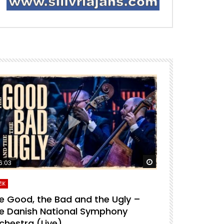
ra izle
Daha sonra izle
6:03
04:04
İK
MÜZİK
e Good, the Bad and the Ugly –
For A Few D
e Danish National Symphony
National S
chestra (Live)