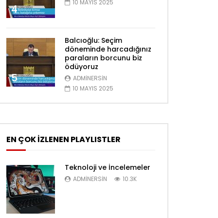
10 MAYIS 2025
4
Balcıoğlu: Seçim
döneminde harcadığınız
paraların borcunu biz
ödüyoruz
5
ADMINERSIN
10 MAYIS 2025
EN ÇOK İZLENEN PLAYLISTLER
Teknoloji ve İncelemeler
ADMINERSIN
10.3K