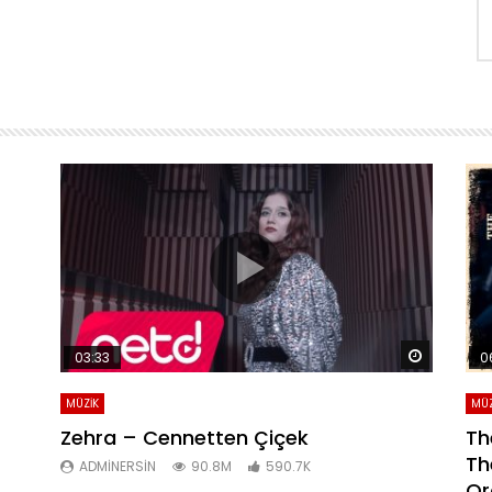
Daha sonra izle
Daha son
03:33
0
MÜZİK
MÜZ
Zehra – Cennetten Çiçek
Th
Th
ADMINERSIN
90.8M
590.7K
Or