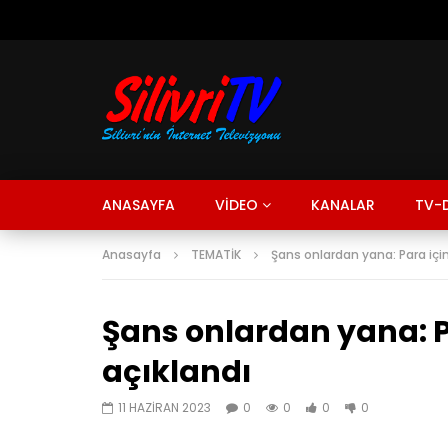
ANASAYFA
VİDEO
KANALAR
TV-D
Anasayfa
TEMATİK
Şans onlardan yana: Para içi
Şans onlardan yana: P
açıklandı
11 HAZIRAN 2023
0
0
0
0