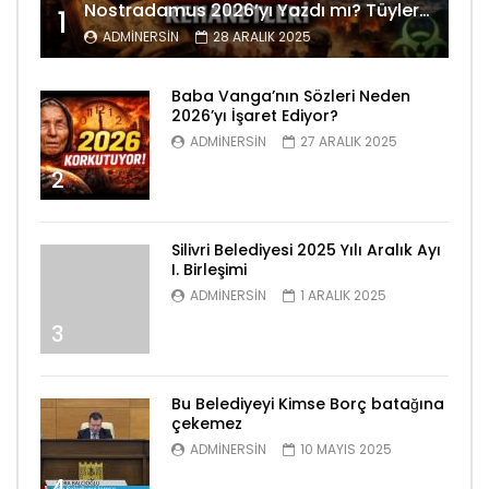
Nostradamus 2026’yı Yazdı mı? Tüyler Ürperten Kehanetler
1
ADMINERSIN
28 ARALIK 2025
Baba Vanga’nın Sözleri Neden
2026’yı İşaret Ediyor?
ADMINERSIN
27 ARALIK 2025
2
Silivri Belediyesi 2025 Yılı Aralık Ayı
I. Birleşimi
ADMINERSIN
1 ARALIK 2025
3
Bu Belediyeyi Kimse Borç batağına
çekemez
ADMINERSIN
10 MAYIS 2025
4