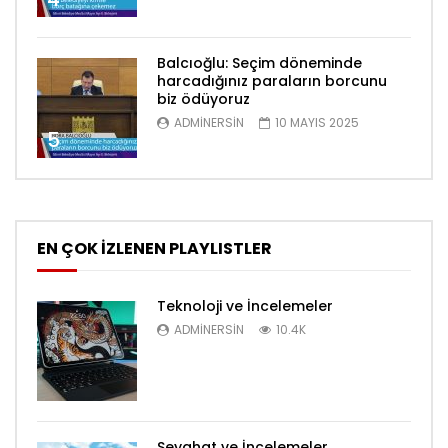
Balcıoğlu: Seçim döneminde
harcadığınız paraların borcunu
biz ödüyoruz
ADMINERSIN
10 MAYIS 2025
5
EN ÇOK İZLENEN PLAYLISTLER
Teknoloji ve İncelemeler
ADMINERSIN
10.4K
Seyahat ve İncelemeler