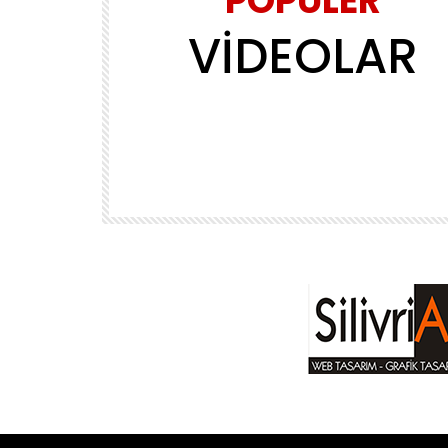
POPÜLER
VİDEOLAR
Daha sonra izle
02:39
MÜZİK
ls
Yasin Obuz – Ala
ADMINERSIN
2.2M
143.8K