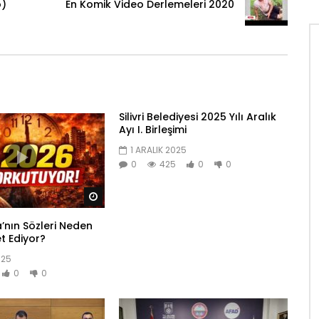
o)
En Komik Video Derlemeleri 2020
Silivri Belediyesi 2025 Yılı Aralık
Ayı I. Birleşimi
1 ARALIK 2025
0
425
0
0
Daha sonra izle
nın Sözleri Neden
et Ediyor?
025
0
0