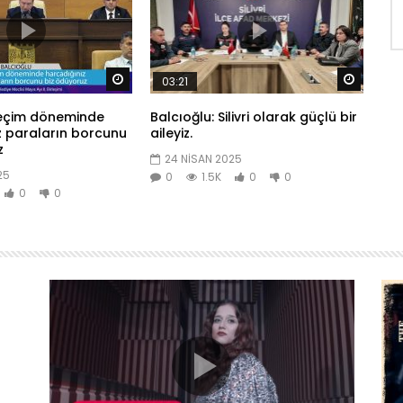
Daha sonra izle
Daha so
03:21
eçim döneminde
Balcıoğlu: Silivri olarak güçlü bir
z paraların borcunu
aileyiz.
z
24 NISAN 2025
25
0
1.5K
0
0
0
0