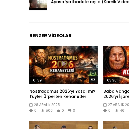
Ayasofya ibadete açıldı(Komik Vide
BENZER VIDEOLAR
Daha sonra izle
01:39
03:30
Nostradamus 2026’yı Yazdı mı?
Baba Vanga’
Tüyler Ürperten Kehanetler
2026’yı İşar
28 ARALIK 2025
27 ARALIK 2
0
506
0
0
0
461