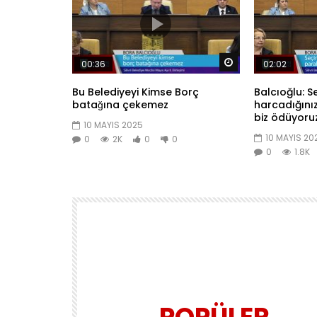
Daha sonra izle
00:36
02:02
Bu Belediyeyi Kimse Borç
Balcıoğlu: S
batağına çekemez
harcadığını
biz ödüyoru
10 MAYIS 2025
10 MAYIS 20
0
2K
0
0
0
1.8K