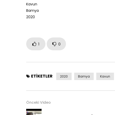
Kavun
Bamya
2020
1
0
ETIKETLER
2020
Bamya
Kavun
Önceki Video