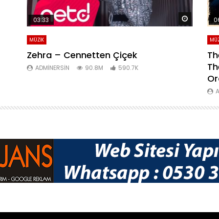
Daha sonra izle
Daha son
03:33
0
MÜZİK
MÜZ
Zehra – Cennetten Çiçek
Th
Th
ADMINERSIN
90.8M
590.7K
Or
A