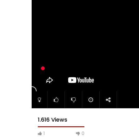
1.616 Views
1
0