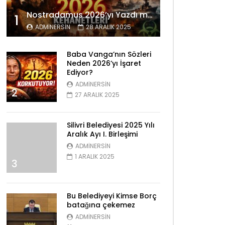
Nostradamus 2026’yı Yazdı mı? Tüyler Ürperten Kehanetler
1
ADMINERSIN
28 ARALIK 2025
Baba Vanga’nın Sözleri
Neden 2026’yı İşaret
Ediyor?
ADMINERSIN
2
27 ARALIK 2025
Silivri Belediyesi 2025 Yılı
Aralık Ayı I. Birleşimi
ADMINERSIN
1 ARALIK 2025
3
Bu Belediyeyi Kimse Borç
batağına çekemez
ADMINERSIN