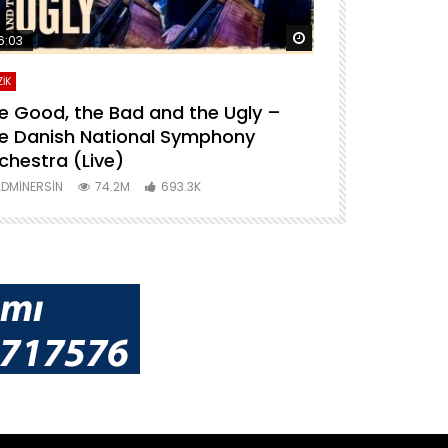
ra izle
Daha sonra izle
6:03
04:04
İK
MÜZİK
e Good, the Bad and the Ugly –
For A Few D
e Danish National Symphony
National S
chestra (Live)
ADMINERSIN
DMINERSIN
74.2M
693.3K