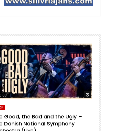
ra izle
Daha sonra izle
6:03
04:04
İK
MÜZİK
e Good, the Bad and the Ugly –
For A Few D
e Danish National Symphony
National S
chestra (Live)