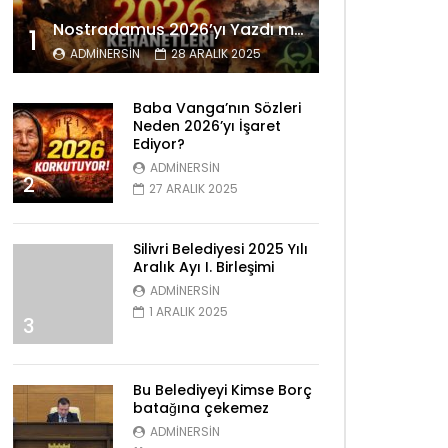
Nostradamus 2026’yı Yazdı mı? Tüyler Ürperten Kehanetler
1
ADMINERSIN
28 ARALIK 2025
Baba Vanga’nın Sözleri
Neden 2026’yı İşaret
Ediyor?
ADMINERSIN
2
27 ARALIK 2025
Silivri Belediyesi 2025 Yılı
Aralık Ayı I. Birleşimi
ADMINERSIN
1 ARALIK 2025
3
Bu Belediyeyi Kimse Borç
batağına çekemez
ADMINERSIN