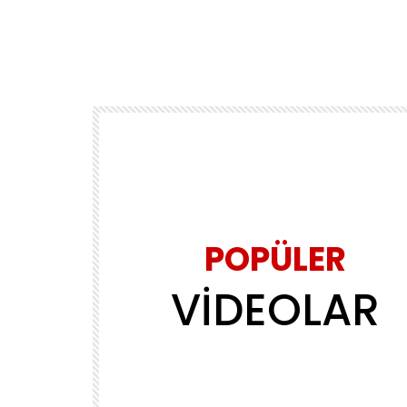
POPÜLER
VİDEOLAR
Daha sonra izle
02:39
MÜZİK
ls
Yasin Obuz – Ala
ADMINERSIN
2.2M
143.8K