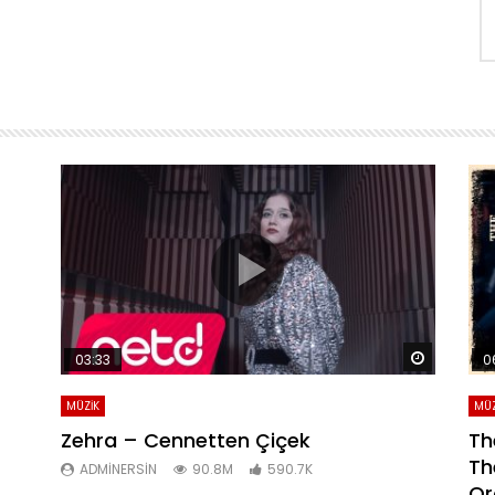
Daha sonra izle
Daha son
03:33
0
MÜZİK
MÜZ
Zehra – Cennetten Çiçek
Th
Th
ADMINERSIN
90.8M
590.7K
Or