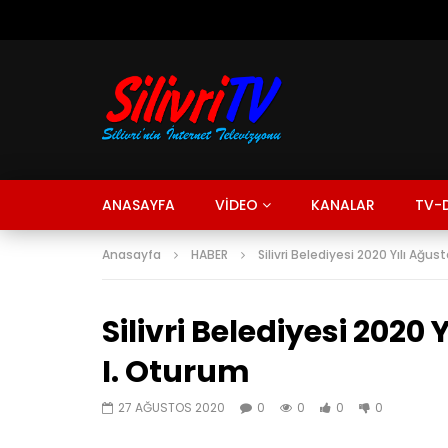
ANASAYFA
VİDEO
KANALAR
TV-D
Anasayfa
HABER
Silivri Belediyesi 2020 Yılı Ağust
Silivri Belediyesi 2020 Y
I. Oturum
27 AĞUSTOS 2020
0
0
0
0