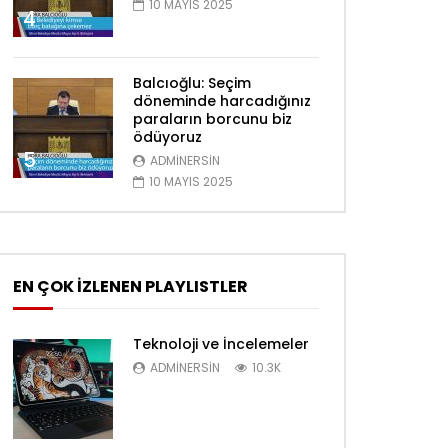
10 MAYIS 2025
4
Balcıoğlu: Seçim
döneminde harcadığınız
paraların borcunu biz
ödüyoruz
5
ADMINERSIN
10 MAYIS 2025
EN ÇOK İZLENEN PLAYLISTLER
Teknoloji ve İncelemeler
ADMINERSIN
10.3K