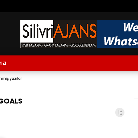
İZİ
nmiş yazılar
 GOALS