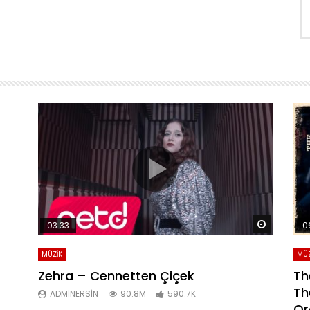
Daha sonra izle
Daha son
03:33
0
MÜZİK
MÜZ
Zehra – Cennetten Çiçek
Th
Th
ADMINERSIN
90.8M
590.7K
Or