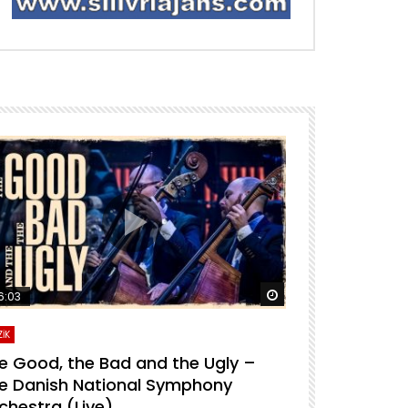
ra izle
Daha sonra izle
6:03
04:04
İK
MÜZİK
e Good, the Bad and the Ugly –
For A Few D
e Danish National Symphony
National S
chestra (Live)