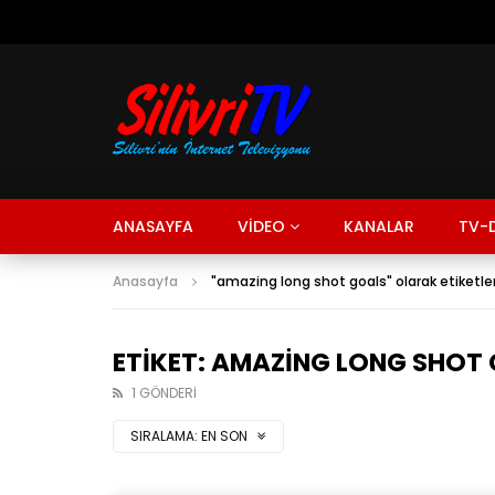
ANASAYFA
VİDEO
KANALAR
TV-D
Anasayfa
"amazing long shot goals" olarak etiketle
ETIKET: AMAZING LONG SHOT
1 GÖNDERI
SIRALAMA:
EN SON