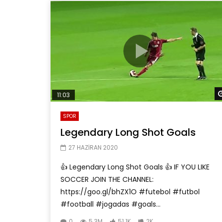
11:03
SPOR
Legendary Long Shot Goals
27 HAZIRAN 2020
👍 Legendary Long Shot Goals 👍 IF YOU LIKE
SOCCER JOIN THE CHANNEL:
https://goo.gl/bhZX1O #futebol #futbol
#football #jogadas #goals...
0
5.3M
51.1K
2K