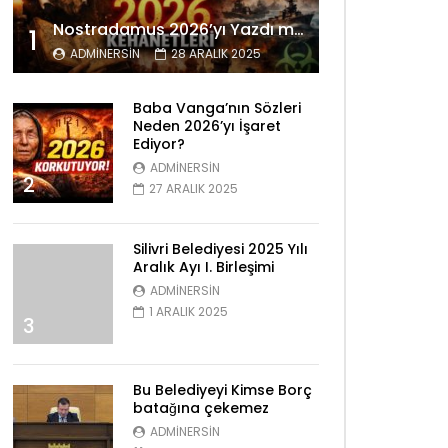
Nostradamus 2026’yı Yazdı mı? Tüyler Ürperten Kehanetler
1
ADMINERSIN
28 ARALIK 2025
Baba Vanga’nın Sözleri
Neden 2026’yı İşaret
Ediyor?
ADMINERSIN
2
27 ARALIK 2025
Silivri Belediyesi 2025 Yılı
Aralık Ayı I. Birleşimi
ADMINERSIN
1 ARALIK 2025
3
Bu Belediyeyi Kimse Borç
batağına çekemez
ADMINERSIN