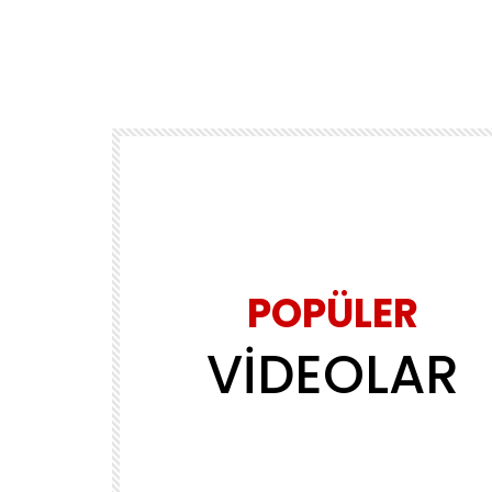
POPÜLER
VİDEOLAR
Daha sonra izle
02:39
MÜZİK
ls
Yasin Obuz – Ala
ADMINERSIN
2.2M
143.8K