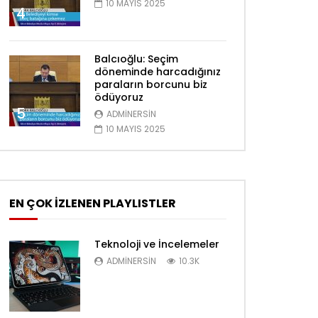
10 MAYIS 2025
4
Balcıoğlu: Seçim
döneminde harcadığınız
paraların borcunu biz
ödüyoruz
5
ADMINERSIN
10 MAYIS 2025
EN ÇOK İZLENEN PLAYLISTLER
Teknoloji ve İncelemeler
ADMINERSIN
10.3K