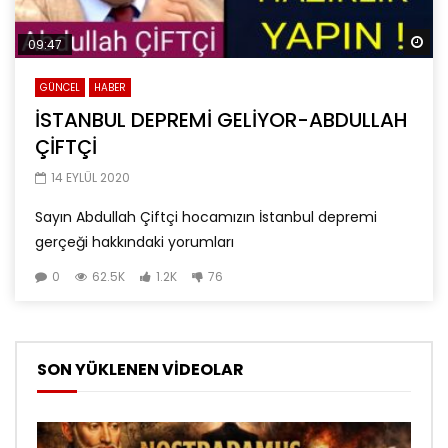
Da
09:47
GÜNCEL
HABER
İSTANBUL DEPREMİ GELİYOR-ABDULLAH
ÇİFTÇİ
14 EYLÜL 2020
Sayın Abdullah Çiftçi hocamızın İstanbul depremi
gerçeği hakkındaki yorumları
0
62.5K
1.2K
76
SON YÜKLENEN VİDEOLAR