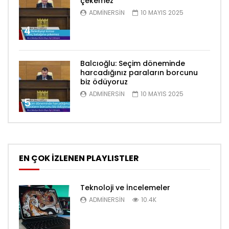
çekemez
ADMINERSIN
10 MAYIS 2025
4
Balcıoğlu: Seçim döneminde
harcadığınız paraların borcunu
biz ödüyoruz
ADMINERSIN
10 MAYIS 2025
5
EN ÇOK İZLENEN PLAYLISTLER
Teknoloji ve İncelemeler
ADMINERSIN
10.4K