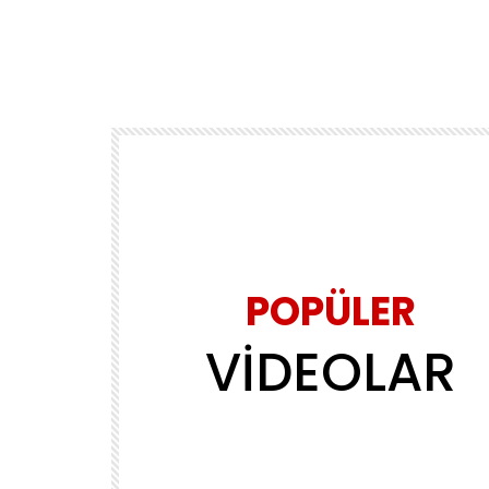
POPÜLER
VİDEOLAR
Daha sonra izle
02:39
MÜZİK
ls
Yasin Obuz – Ala
ADMINERSIN
2.2M
143.8K