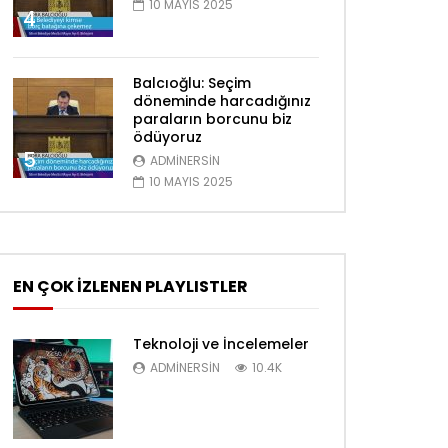
10 MAYIS 2025
4
Balcıoğlu: Seçim
döneminde harcadığınız
paraların borcunu biz
ödüyoruz
5
ADMINERSIN
10 MAYIS 2025
EN ÇOK İZLENEN PLAYLISTLER
Teknoloji ve İncelemeler
ADMINERSIN
10.4K