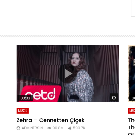
Daha sonra izle
Daha son
03:33
0
MÜZİK
MÜZ
Zehra – Cennetten Çiçek
Th
Th
ADMINERSIN
90.8M
590.7K
Or