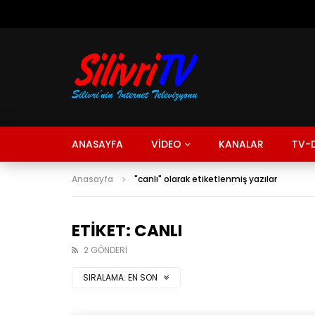
ANASAYFA
VİDEO
KANALAR
TV-D
Anasayfa
"canlı" olarak etiketlenmiş yazılar
ETIKET: CANLI
2 GÖNDERI
SIRALAMA:
EN SON