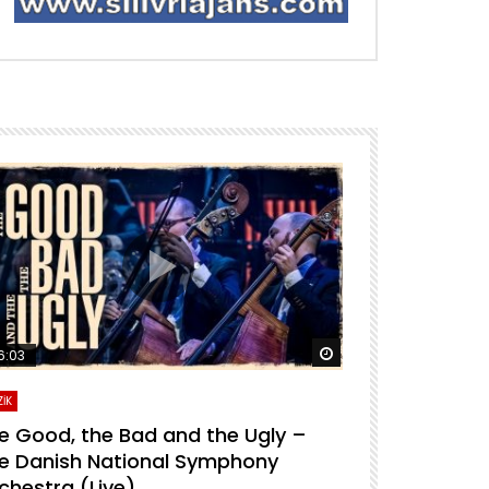
ra izle
Daha sonra izle
6:03
04:04
İK
MÜZİK
e Good, the Bad and the Ugly –
For A Few D
e Danish National Symphony
National S
chestra (Live)