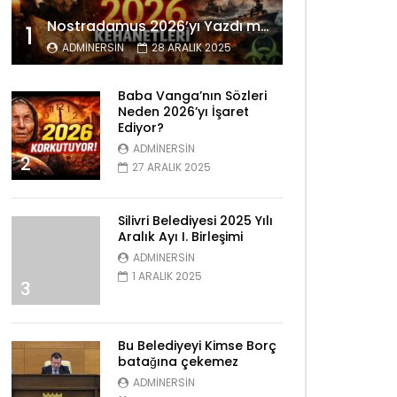
Nostradamus 2026’yı Yazdı mı? Tüyler Ürperten Kehanetler
1
ADMINERSIN
28 ARALIK 2025
Baba Vanga’nın Sözleri
Neden 2026’yı İşaret
Ediyor?
ADMINERSIN
2
nra izle
27 ARALIK 2025
Silivri Belediyesi 2025 Yılı
Aralık Ayı I. Birleşimi
ADMINERSIN
1 ARALIK 2025
3
Bu Belediyeyi Kimse Borç
batağına çekemez
ADMINERSIN