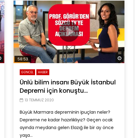
Daha sonra izle
Daha so
58:53
GÜNCEL
HABER
Ünlü bilim insanı Büyük İstanbul
Depremi için konuştu…
13 TEMMUZ 2020
Büyük Marmara depreminin ipuçları neler?
Depreme ne kadar hazırlıklıyız? Geçen ocak
ayında meydana gelen Elazığ ile bir ay önce
yaşa...