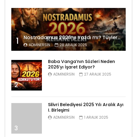
Nostradamus 2026’yı Yazdı mı? Tüyler Ürperten Kehanetler
1
ADMINERSIN
28 ARALIK 2025
Baba Vanga’nın Sözleri Neden
2026’yı İşaret Ediyor?
ADMINERSIN
27 ARALIK 2025
2
Silivri Belediyesi 2025 Yılı Aralık Ayı
I. Birleşimi
ADMINERSIN
1 ARALIK 2025
3