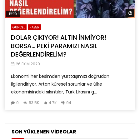
Da
12:19
GÜNCEL
HABER
DOLAR ÇIKIYOR! ALTIN İNMİYOR!
BORSA… PEKİ PARAMIZI NASIL
DEĞERLENDİRELİM?
26 EKIM 2020
Ekonomi her kesimden yurttaşımızı doğrudan
ilgilendiriyor. Artan küresel sorunlar ve ülke
ekonomisindeki sıkıntılar, Türk Lirasını g...
0
53.5K
4.7K
94
SON YÜKLENEN VİDEOLAR