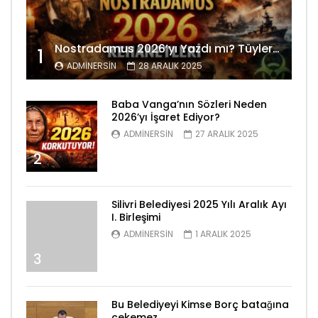
Nostradamus 2026’yı Yazdı mı? Tüyler Ürperten Kehanetler
1
ADMINERSIN
28 ARALIK 2025
Baba Vanga’nın Sözleri Neden
2026’yı İşaret Ediyor?
ADMINERSIN
27 ARALIK 2025
2
Silivri Belediyesi 2025 Yılı Aralık Ayı
I. Birleşimi
ADMINERSIN
1 ARALIK 2025
3
Bu Belediyeyi Kimse Borç batağına
çekemez