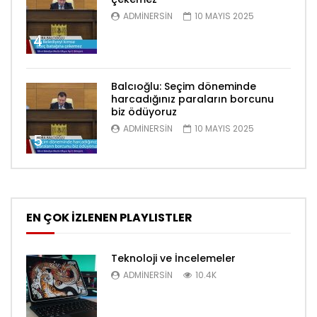
ADMINERSIN
10 MAYIS 2025
4
Balcıoğlu: Seçim döneminde
harcadığınız paraların borcunu
biz ödüyoruz
ADMINERSIN
10 MAYIS 2025
5
EN ÇOK İZLENEN PLAYLISTLER
Teknoloji ve İncelemeler
ADMINERSIN
10.4K