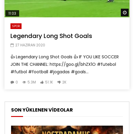
Da
11:03
SPOR
Legendary Long Shot Goals
27 HAZIRAN 2020
👍 Legendary Long Shot Goals 👍 IF YOU LIKE SOCCER
JOIN THE CHANNEL: https://goo.gl/bhZX1O #futebol
#futbol #football #jogadas #goals...
0
5.3M
51.1K
2K
SON YÜKLENEN VİDEOLAR