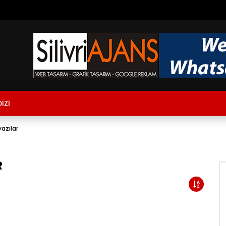
İZİ
yazılar
R