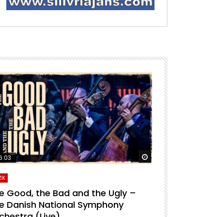
ra izle
Daha sonra izle
6:03
04:04
İK
MÜZİK
e Good, the Bad and the Ugly –
For A Few D
e Danish National Symphony
National S
chestra (Live)