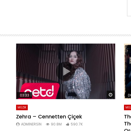
Daha sonra izle
Daha son
03:33
0
MÜZİK
MÜZ
Zehra – Cennetten Çiçek
Th
Th
ADMINERSIN
90.8M
590.7K
Or