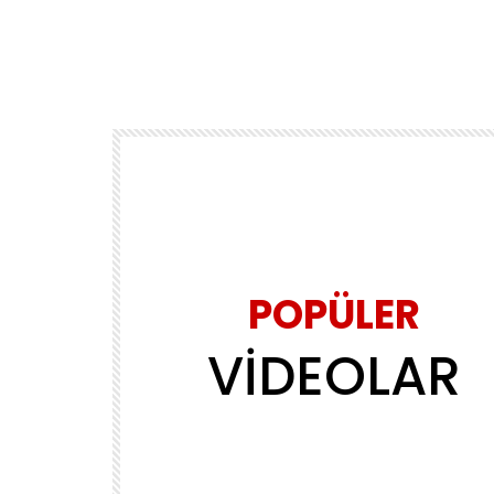
POPÜLER
VİDEOLAR
Daha sonra izle
02:39
MÜZİK
ls
Yasin Obuz – Ala
ADMINERSIN
2.2M
143.8K