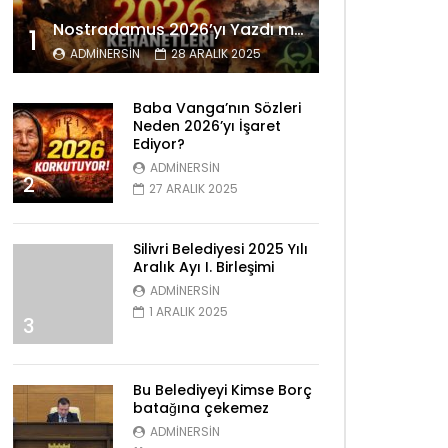
Nostradamus 2026’yı Yazdı mı? Tüyler Ürperten Kehanetler
1
ADMINERSIN
28 ARALIK 2025
Baba Vanga’nın Sözleri
Neden 2026’yı İşaret
Ediyor?
ADMINERSIN
2
27 ARALIK 2025
Silivri Belediyesi 2025 Yılı
Aralık Ayı I. Birleşimi
ADMINERSIN
1 ARALIK 2025
3
Bu Belediyeyi Kimse Borç
batağına çekemez
ADMINERSIN