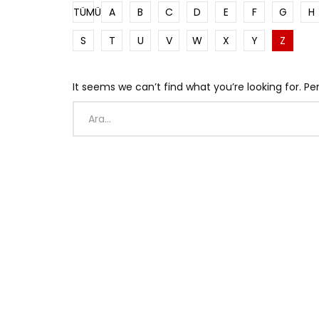
TÜMÜ
A
B
C
D
E
F
G
H
S
T
U
V
W
X
Y
Z
It seems we can’t find what you’re looking for. P