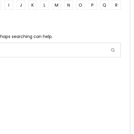
I
J
K
L
M
N
O
P
Q
R
erhaps searching can help.