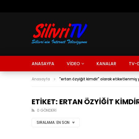
ANASAYFA
VİDEO
KANALAR
TV-D
Anasayfa
"ertan özyiğit kimdir" olarak etiketlenmiş 
ETIKET: ERTAN ÖZYIĞIT KIMDI
0 GÖNDERI
SIRALAMA:
EN SON