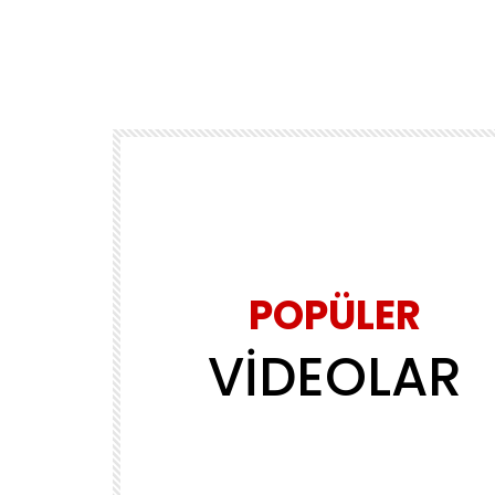
POPÜLER
VİDEOLAR
Daha sonra izle
02:39
MÜZİK
ls
Yasin Obuz – Ala
ADMINERSIN
2.2M
143.8K