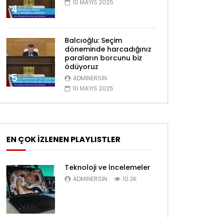
10 MAYIS 2025
4
Balcıoğlu: Seçim
döneminde harcadığınız
paraların borcunu biz
ödüyoruz
5
ADMINERSIN
10 MAYIS 2025
EN ÇOK İZLENEN PLAYLISTLER
Teknoloji ve İncelemeler
ADMINERSIN
10.3K