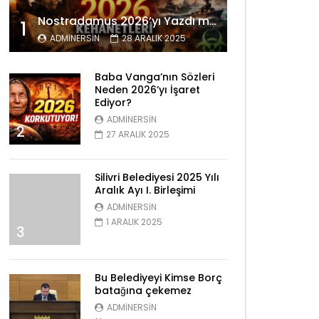
Nostradamus 2026’yı Yazdı mı? Tüyler Ürperten Kehanetler
1
ADMINERSIN
28 ARALIK 2025
Baba Vanga’nın Sözleri
Neden 2026’yı İşaret
Ediyor?
ADMINERSIN
2
27 ARALIK 2025
Silivri Belediyesi 2025 Yılı
Aralık Ayı I. Birleşimi
ADMINERSIN
1 ARALIK 2025
3
Bu Belediyeyi Kimse Borç
batağına çekemez
ADMINERSIN