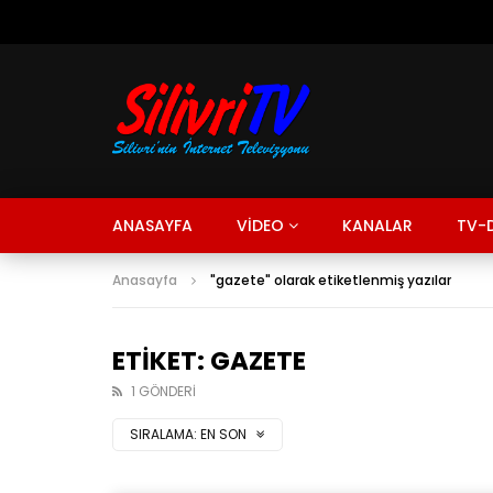
ANASAYFA
VİDEO
KANALAR
TV-D
Anasayfa
"gazete" olarak etiketlenmiş yazılar
ETIKET: GAZETE
1 GÖNDERI
SIRALAMA:
EN SON