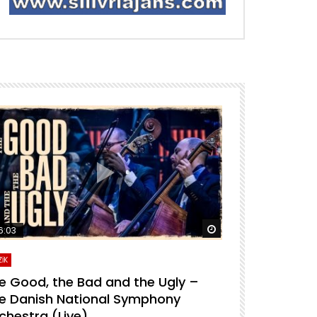
ra izle
Daha sonra izle
6:03
04:04
İK
MÜZİK
e Good, the Bad and the Ugly –
For A Few D
e Danish National Symphony
National S
chestra (Live)