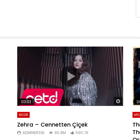
Daha sonra izle
Daha son
03:33
0
MÜZİK
MÜZ
Zehra – Cennetten Çiçek
Th
Th
ADMINERSIN
90.8M
590.7K
Or