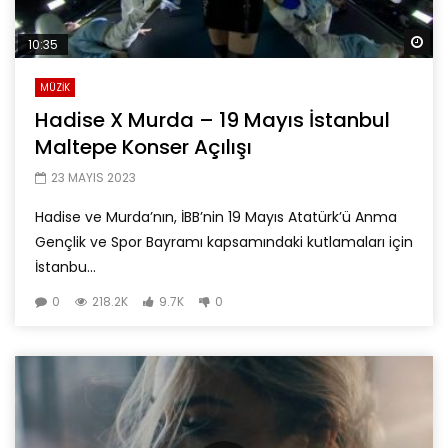
Da
10:35
MÜZİK
Hadise X Murda – 19 Mayıs İstanbul
Maltepe Konser Açılışı
23 MAYIS 2023
Hadise ve Murda’nın, İBB’nin 19 Mayıs Atatürk’ü Anma
Gençlik ve Spor Bayramı kapsamındaki kutlamaları için
İstanbu...
0
218.2K
9.7K
0