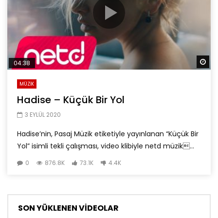
Da
04:38
MÜZİK
Hadise – Küçük Bir Yol
3 EYLÜL 2020
Hadise’nin, Pasaj Müzik etiketiyle yayınlanan “Küçük Bir
Yol” isimli tekli çalışması, video klibiyle netd müzik...
0
876.8K
73.1K
4.4K
SON YÜKLENEN VİDEOLAR