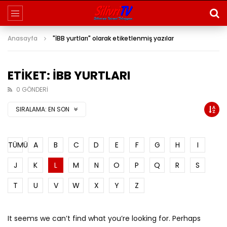
Anasayfa
"İBB yurtları" olarak etiketlenmiş yazılar
ETIKET: İBB YURTLARI
0 GÖNDERI
SIRALAMA:
EN SON
TÜMÜ
A
B
C
D
E
F
G
H
I
J
K
L
M
N
O
P
Q
R
S
T
U
V
W
X
Y
Z
It seems we can’t find what you’re looking for. Perhaps