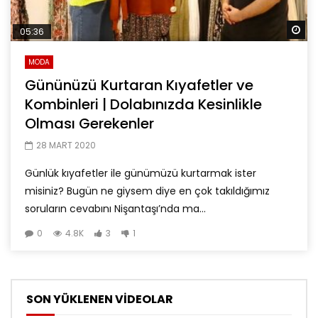
Da
05:36
MODA
Gününüzü Kurtaran Kıyafetler ve
Kombinleri | Dolabınızda Kesinlikle
Olması Gerekenler
28 MART 2020
Günlük kıyafetler ile günümüzü kurtarmak ister
misiniz? Bugün ne giysem diye en çok takıldığımız
soruların cevabını Nişantaşı’nda ma...
0
4.8K
3
1
SON YÜKLENEN VİDEOLAR