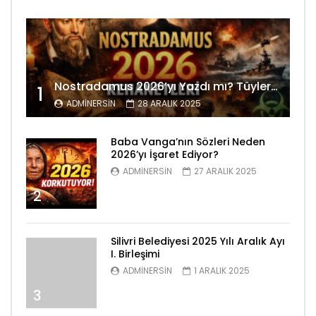
Nostradamus 2026’yı Yazdı mı? Tüyler Ürperten Kehanetler
1
ADMINERSIN
28 ARALIK 2025
Baba Vanga’nın Sözleri Neden
2026’yı İşaret Ediyor?
ADMINERSIN
27 ARALIK 2025
2
Silivri Belediyesi 2025 Yılı Aralık Ayı
I. Birleşimi
ADMINERSIN
1 ARALIK 2025
3