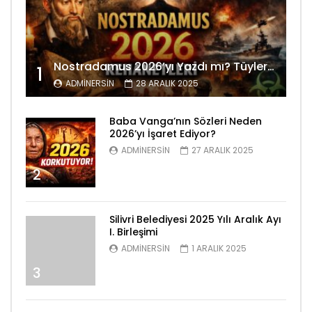
Nostradamus 2026’yı Yazdı mı? Tüyler Ürperten Kehanetler
1
ADMINERSIN
28 ARALIK 2025
Baba Vanga’nın Sözleri Neden
2026’yı İşaret Ediyor?
ADMINERSIN
27 ARALIK 2025
2
Silivri Belediyesi 2025 Yılı Aralık Ayı
I. Birleşimi
ADMINERSIN
1 ARALIK 2025
3