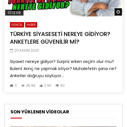
Da
01:12:09
GÜNCEL
HABER
TÜRKİYE SİYASESETİ NEREYE GİDİYOR?
ANKETLERE GÜVENİLİR Mİ?
20 KASIM 2020
Siyaset nereye gidiyor? Sürpriz erken seçim olur mu?
Bülent Arınç ne yapmak istiyor? Muhalefetin şansı ne?
Anketler doğruyu söylüyor...
0
36.5K
2.5K
40
SON YÜKLENEN VİDEOLAR