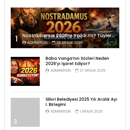
Nostradamus 2026’yı Yazdı mı? Tüyler Ürperten Kehanetler
1
ADMINERSIN
28 ARALIK 2025
Baba Vanga’nın Sözleri Neden
2026’yı İşaret Ediyor?
ADMINERSIN
27 ARALIK 2025
2
Silivri Belediyesi 2025 Yılı Aralık Ayı
I. Birleşimi
ADMINERSIN
1 ARALIK 2025
3