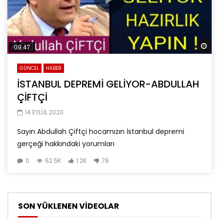
Da
09:47
GÜNCEL
HABER
İSTANBUL DEPREMİ GELİYOR-ABDULLAH
ÇİFTÇİ
14 EYLÜL 2020
Sayın Abdullah Çiftçi hocamızın İstanbul depremi
gerçeği hakkındaki yorumları
0
62.5K
1.2K
76
SON YÜKLENEN VİDEOLAR