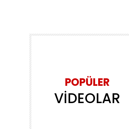
POPÜLER
VİDEOLAR
Daha sonra izle
02:39
MÜZİK
ls
Yasin Obuz – Ala
ADMINERSIN
2.2M
143.8K