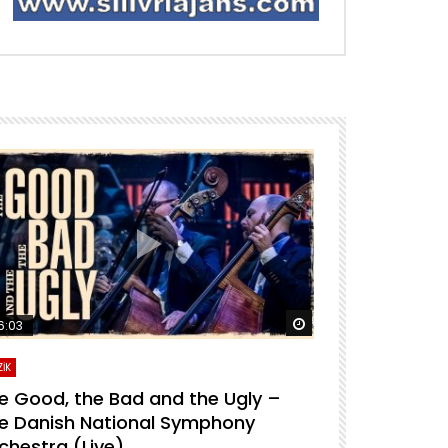
ra izle
Daha sonra izle
6:03
04:04
İK
MÜZİK
e Good, the Bad and the Ugly –
For A Few D
e Danish National Symphony
National S
chestra (Live)