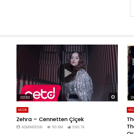
Daha sonra izle
Daha son
03:33
0
MÜZİK
MÜZ
Zehra – Cennetten Çiçek
Th
Th
ADMINERSIN
90.8M
590.7K
Or