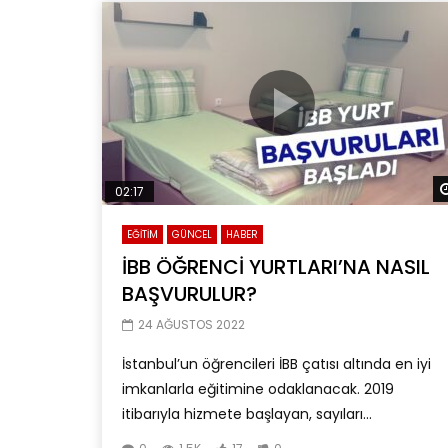
02:17
EĞİTİM
GÜNCEL
HABER
İBB ÖĞRENCİ YURTLARI’NA NASIL
BAŞVURULUR?
24 AĞUSTOS 2022
İstanbul’un öğrencileri İBB çatısı altında en iyi
imkanlarla eğitimine odaklanacak. 2019
itibarıyla hizmete başlayan, sayıları...