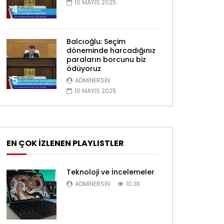
10 MAYIS 2025
4
Balcıoğlu: Seçim
döneminde harcadığınız
paraların borcunu biz
ödüyoruz
5
ADMINERSIN
10 MAYIS 2025
EN ÇOK İZLENEN PLAYLISTLER
Teknoloji ve İncelemeler
ADMINERSIN
10.3K