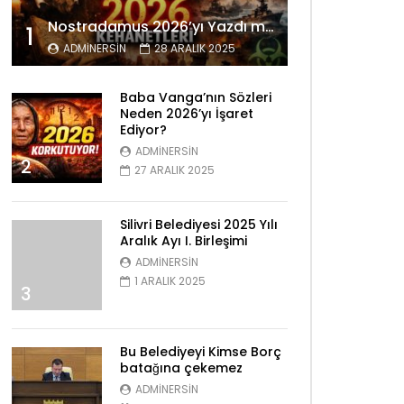
Nostradamus 2026’yı Yazdı mı? Tüyler Ürperten Kehanetler
1
ADMINERSIN
28 ARALIK 2025
Baba Vanga’nın Sözleri
Neden 2026’yı İşaret
Ediyor?
ADMINERSIN
2
27 ARALIK 2025
Silivri Belediyesi 2025 Yılı
Aralık Ayı I. Birleşimi
ADMINERSIN
1 ARALIK 2025
3
Bu Belediyeyi Kimse Borç
batağına çekemez
ADMINERSIN