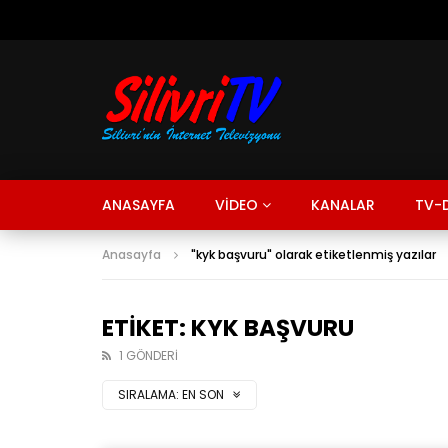
ANASAYFA
VİDEO
KANALAR
TV-D
Anasayfa
"kyk başvuru" olarak etiketlenmiş yazılar
ETIKET: KYK BAŞVURU
1 GÖNDERI
SIRALAMA:
EN SON