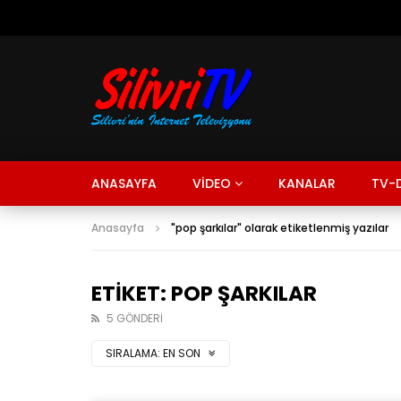
ANASAYFA
VİDEO
KANALAR
TV-D
Anasayfa
"pop şarkılar" olarak etiketlenmiş yazılar
ETIKET: POP ŞARKILAR
5 GÖNDERI
SIRALAMA:
EN SON