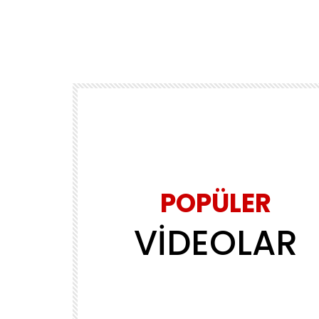
POPÜLER
VİDEOLAR
Daha sonra izle
02:39
MÜZİK
ls
Yasin Obuz – Ala
ADMINERSIN
2.2M
143.8K