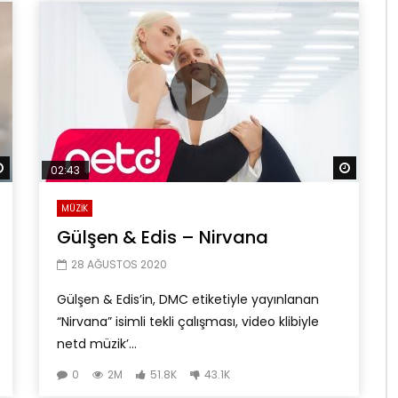
Daha sonra izle
Daha so
02:43
MÜZİK
Gülşen & Edis – Nirvana
28 AĞUSTOS 2020
Gülşen & Edis’in, DMC etiketiyle yayınlanan
“Nirvana” isimli tekli çalışması, video klibiyle
netd müzik’...
0
2M
51.8K
43.1K