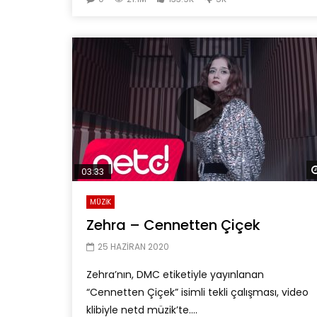
03:33
MÜZİK
Zehra – Cennetten Çiçek
25 HAZIRAN 2020
Zehra’nın, DMC etiketiyle yayınlanan
“Cennetten Çiçek” isimli tekli çalışması, video
klibiyle netd müzik’te....