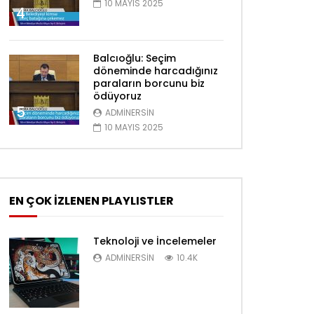
10 MAYIS 2025
4
Balcıoğlu: Seçim
döneminde harcadığınız
paraların borcunu biz
ödüyoruz
5
ADMINERSIN
10 MAYIS 2025
nra izle
EN ÇOK İZLENEN PLAYLISTLER
Teknoloji ve İncelemeler
ADMINERSIN
10.4K