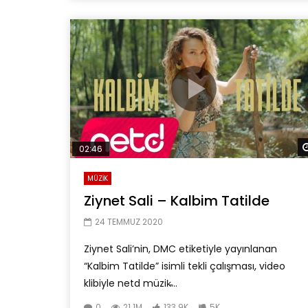
02:46
MÜZİK
Ziynet Sali – Kalbim Tatilde
24 TEMMUZ 2020
Ziynet Sali’nin, DMC etiketiyle yayınlanan
“Kalbim Tatilde” isimli tekli çalışması, video
klibiyle netd müzik̵...
0
21.1M
133.9K
5K