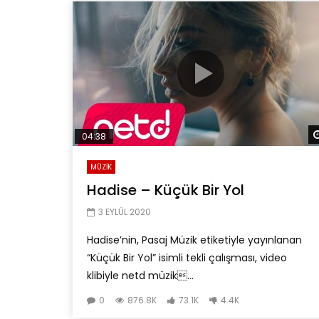
04:38
MÜZİK
Hadise – Küçük Bir Yol
3 EYLÜL 2020
Hadise’nin, Pasaj Müzik etiketiyle yayınlanan
“Küçük Bir Yol” isimli tekli çalışması, video
klibiyle netd müzik...
0
876.8K
73.1K
4.4K