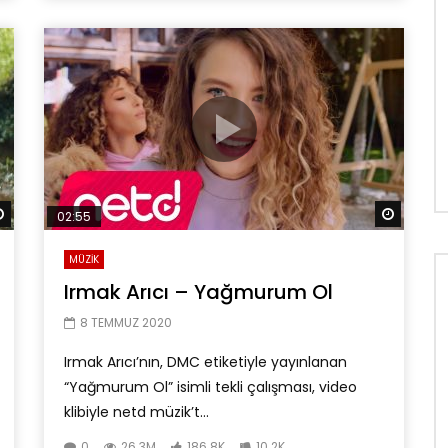
Daha sonra izle
Daha so
02:55
MÜZİK
Irmak Arıcı – Yağmurum Ol
8 TEMMUZ 2020
Irmak Arıcı’nın, DMC etiketiyle yayınlanan
“Yağmurum Ol” isimli tekli çalışması, video
klibiyle netd müzik’t...
0
26.3M
186.8K
10.2K