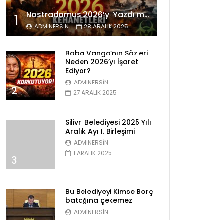
Nostradamus 2026’yı Yazdı mı? Tüyler Ürperten Kehanetler
1
ADMINERSIN
28 ARALIK 2025
Baba Vanga’nın Sözleri
Neden 2026’yı İşaret
Ediyor?
ADMINERSIN
2
nra izle
27 ARALIK 2025
Silivri Belediyesi 2025 Yılı
Aralık Ayı I. Birleşimi
ADMINERSIN
1 ARALIK 2025
3
Bu Belediyeyi Kimse Borç
batağına çekemez
ADMINERSIN