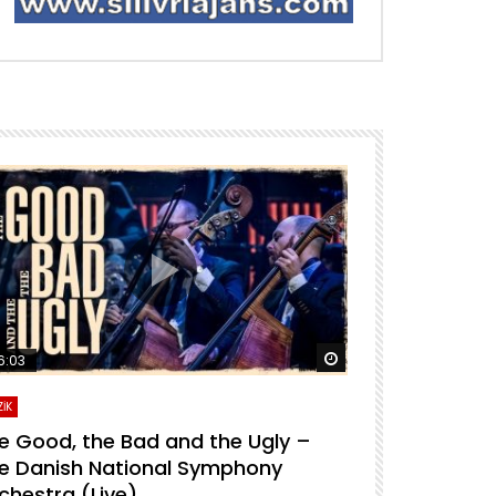
ra izle
Daha sonra izle
6:03
04:04
İK
MÜZİK
e Good, the Bad and the Ugly –
For A Few D
e Danish National Symphony
National S
chestra (Live)