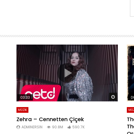
Daha sonra izle
Daha son
03:33
0
MÜZİK
MÜZ
Zehra – Cennetten Çiçek
Th
Th
ADMINERSIN
90.8M
590.7K
Or