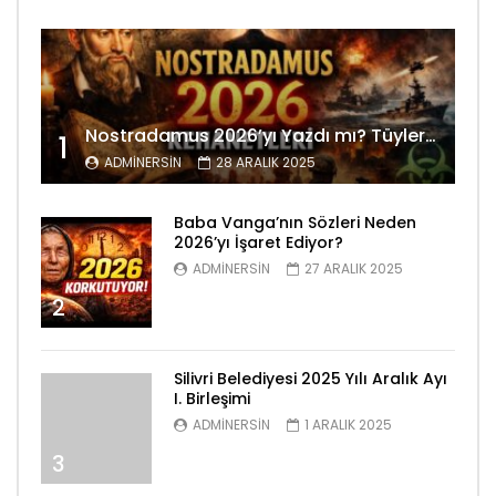
Nostradamus 2026’yı Yazdı mı? Tüyler Ürperten Kehanetler
1
ADMINERSIN
28 ARALIK 2025
Baba Vanga’nın Sözleri Neden
2026’yı İşaret Ediyor?
ADMINERSIN
27 ARALIK 2025
2
Silivri Belediyesi 2025 Yılı Aralık Ayı
I. Birleşimi
ADMINERSIN
1 ARALIK 2025
3