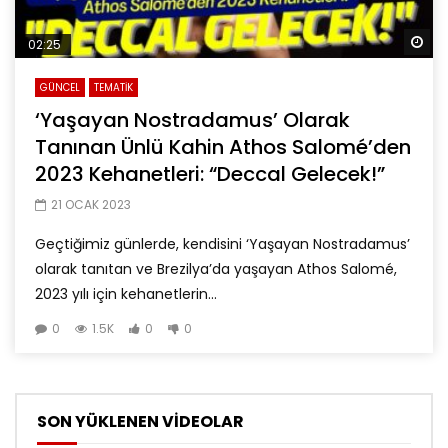
Da
02:25
GÜNCEL
TEMATİK
‘Yaşayan Nostradamus’ Olarak
Tanınan Ünlü Kahin Athos Salomé’den
2023 Kehanetleri: “Deccal Gelecek!”
21 OCAK 2023
Geçtiğimiz günlerde, kendisini ‘Yaşayan Nostradamus’
olarak tanıtan ve Brezilya’da yaşayan Athos Salomé,
2023 yılı için kehanetlerin...
0
1.5K
0
0
SON YÜKLENEN VİDEOLAR