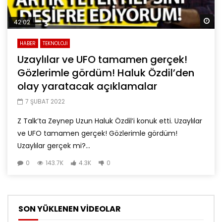
Da
42:02
HABER
TEKNOLOJİ
Uzaylılar ve UFO tamamen gerçek!
Gözlerimle gördüm! Haluk Özdil’den
olay yaratacak açıklamalar
7 ŞUBAT 2022
Z Talk’ta Zeynep Uzun Haluk Özdil’i konuk etti. Uzaylılar
ve UFO tamamen gerçek! Gözlerimle gördüm!
Uzaylılar gerçek mi?...
0
143.7K
4.3K
0
SON YÜKLENEN VİDEOLAR