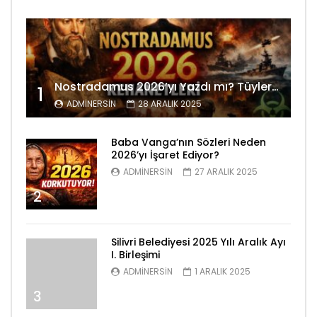
Nostradamus 2026’yı Yazdı mı? Tüyler Ürperten Kehanetler
1
ADMINERSIN
28 ARALIK 2025
Baba Vanga’nın Sözleri Neden
2026’yı İşaret Ediyor?
ADMINERSIN
27 ARALIK 2025
2
Silivri Belediyesi 2025 Yılı Aralık Ayı
I. Birleşimi
ADMINERSIN
1 ARALIK 2025
3