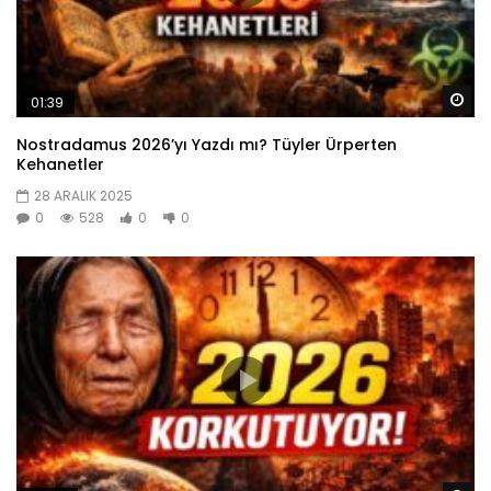
Da
01:39
Nostradamus 2026’yı Yazdı mı? Tüyler Ürperten
Kehanetler
28 ARALIK 2025
0
528
0
0