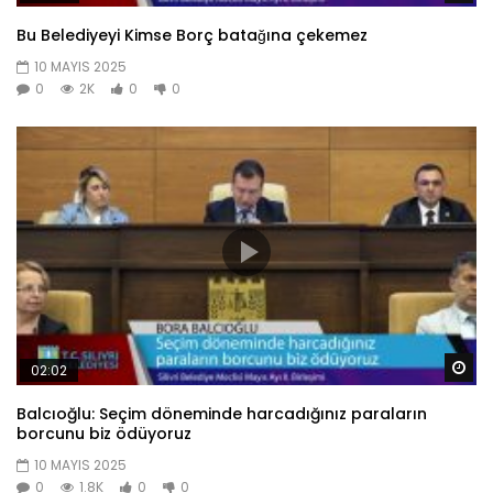
Bu Belediyeyi Kimse Borç batağına çekemez
10 MAYIS 2025
0
2K
0
0
Da
02:02
Balcıoğlu: Seçim döneminde harcadığınız paraların
borcunu biz ödüyoruz
10 MAYIS 2025
0
1.8K
0
0