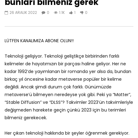
bunları bilmeniz gerek
28 ARALIK 2025
27 ARALIK 2025
0
528
0
0
0
480
0
26 ARALIK 2022
0
1.1K
1
0
LÜTFEN KANALIMIZA ABONE OLUN!!
Teknoloji gelişiyor. Teknoloji geliştikçe birbirinden farklı
kelimeler de hayatımızın bir parçası haline geliyor. Her ne
kadar 1992’de yayımlanan bir romanda yer alsa da, bundan
birkaç yıl öncesine kadar metaverse popüler bir kelime
değildi. Ancak şimdi durum çok farklı. Günümüzde
metaverse’ü bilmeyen neredeyse yok gibi. Peki ya “Matter”,
“Stable Diffusion” ve “DLSS”? Takvimler 2023’ün takvimleriyle
değişmeden harekete geçin çünkü 2023 için bu terimleri
bilmeniz gerekecek.
Her çıkan teknoloji hakkında bir şeyler öğrenmek gerekiyor.