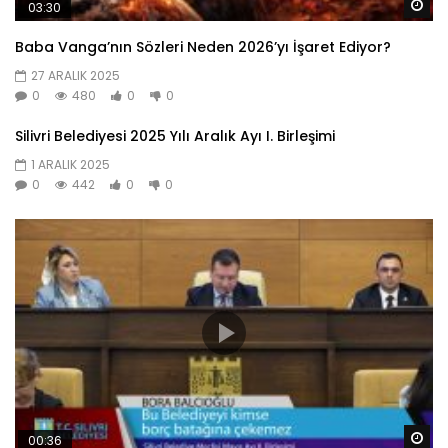
Da
03:30
Baba Vanga’nın Sözleri Neden 2026’yı İşaret Ediyor?
27 ARALIK 2025
0
480
0
0
Silivri Belediyesi 2025 Yılı Aralık Ayı I. Birleşimi
1 ARALIK 2025
0
442
0
0
Da
00:36