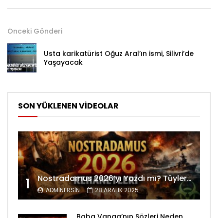
Önceki Gönderi
Usta karikatürist Oğuz Aral’ın ismi, Silivri’de
Yaşayacak
SON YÜKLENEN VİDEOLAR
Nostradamus 2026’yı Yazdı mı? Tüyler Ürperten Kehanetler
1
ADMINERSIN
28 ARALIK 2025
Baba Vanga’nın Sözleri Neden