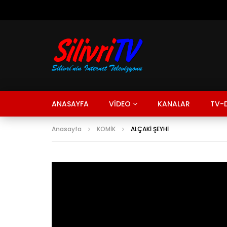
ANASAYFA
VİDEO
KANALAR
TV-D
Anasayfa
KOMİK
ALÇAKİ ŞEYHİ