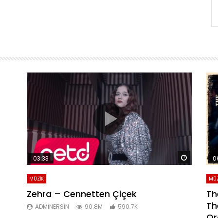
Daha sonra izle
Daha son
03:33
0
MÜZİK
MÜZ
Zehra – Cennetten Çiçek
Th
Th
ADMINERSIN
90.8M
590.7K
Or