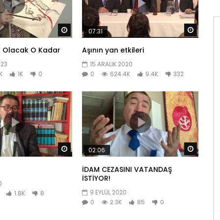
Daha sonra izle
Daha so
07:31
I Olacak O Kadar
Aşının yan etkileri
023
15 ARALIK 2020
K
1K
0
0
624.4K
9.4K
332
Daha sonra izle
Daha so
02:06
İDAM CEZASINI VATANDAŞ
İSTİYOR!
0
9 EYLÜL 2020
1.8K
8
0
2.3K
85
0