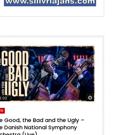
ra izle
Daha sonra izle
6:03
04:04
İK
MÜZİK
e Good, the Bad and the Ugly –
For A Few D
e Danish National Symphony
National S
chestra (Live)