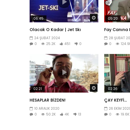
Daha sonra izle
06:45
05:20
Olacak O Kadar | Jet Skı
Fay Canına 
24 ŞUBAT 2024
28 ŞUBAT 2
0
25.2K
451
0
0
124.9
Daha sonra izle
02:21
02:26
HESAPLAR BİZDEN!
ÇAY KEYFİ…
10 ARALIK 2020
26 EKIM 202
0
50.2K
4K
13
0
19.6K