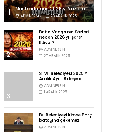
Nostradamus 2026’yı Yazdı mı? Tüyler Ürperten Kehanetler
1
ADMINERSIN
28 ARALIK 2025
Baba Vanga’nın Sözleri
Neden 2026’yı İşaret
Ediyor?
ADMINERSIN
2
27 ARALIK 2025
Silivri Belediyesi 2025 Yılı
Aralık Ayı I. Birleşimi
ADMINERSIN
1 ARALIK 2025
3
Bu Belediyeyi Kimse Borç
batağına çekemez
ADMINERSIN