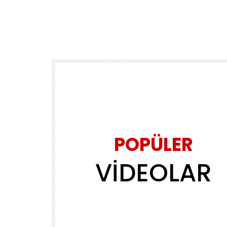
POPÜLER
VİDEOLAR
Daha sonra izle
02:39
MÜZİK
ls
Yasin Obuz – Ala
ADMINERSIN
2.2M
143.8K