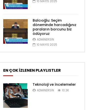
10 MAYIS 2025
4
Balcıoğlu: Seçim
döneminde harcadığınız
paraların borcunu biz
ödüyoruz
Daha sonra izle
Daha sonra izle
5
02:21
02:26
ADMINERSIN
10 MAYIS 2025
HESAPLAR BİZDEN!
ÇAY KEYFİ…
10 ARALIK 2020
26 EKIM 2020
0
50.2K
4K
13
0
19.6K
1.8
EN ÇOK İZLENEN PLAYLISTLER
Teknoloji ve İncelemeler
ADMINERSIN
10.3K