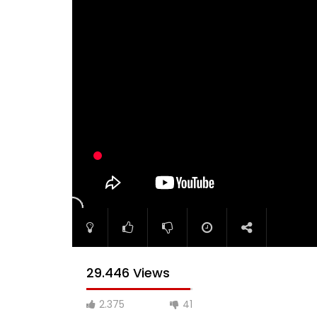
29.446 Views
2.375
41