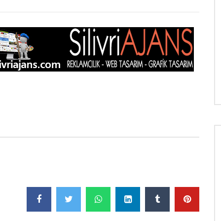
e
Daha sonra izle
07:31
na I Olacak O Kadar
Aşının yan etkileri
T 2023
15 ARALIK 2020
4.9K
1K
0
0
624.4K
9.4K
332