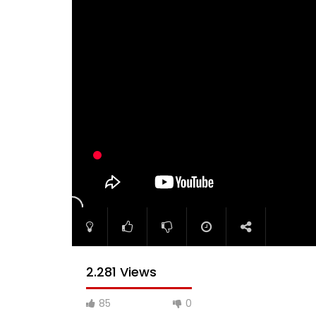
2.281 Views
85
0