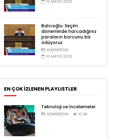
10 MAYIS 2025
4
Balcıoğlu: Seçim
döneminde harcadığınız
paraların borcunu biz
ödüyoruz
Daha sonra izle
Daha sonra izle
5
02:21
02:26
ADMINERSIN
10 MAYIS 2025
HESAPLAR BİZDEN!
ÇAY KEYFİ…
10 ARALIK 2020
26 EKIM 2020
0
50.2K
4K
13
0
19.6K
1.8
EN ÇOK İZLENEN PLAYLISTLER
Teknoloji ve İncelemeler
ADMINERSIN
10.4K