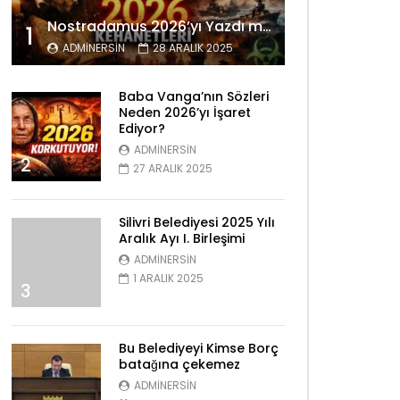
Nostradamus 2026’yı Yazdı mı? Tüyler Ürperten Kehanetler
1
ADMINERSIN
28 ARALIK 2025
Baba Vanga’nın Sözleri
Neden 2026’yı İşaret
Ediyor?
ADMINERSIN
2
27 ARALIK 2025
Silivri Belediyesi 2025 Yılı
Aralık Ayı I. Birleşimi
ADMINERSIN
1 ARALIK 2025
3
Bu Belediyeyi Kimse Borç
batağına çekemez
ADMINERSIN