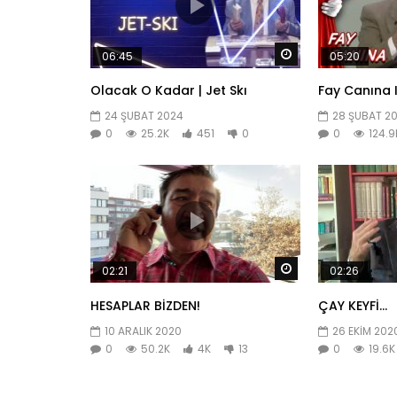
Daha sonra izle
06:45
05:20
Olacak O Kadar | Jet Skı
Fay Canına 
24 ŞUBAT 2024
28 ŞUBAT 2
0
25.2K
451
0
0
124.9
Daha sonra izle
02:21
02:26
HESAPLAR BİZDEN!
ÇAY KEYFİ…
10 ARALIK 2020
26 EKIM 202
0
50.2K
4K
13
0
19.6K