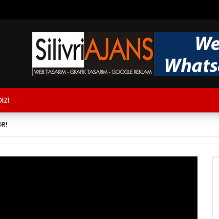
İZİ
OR!