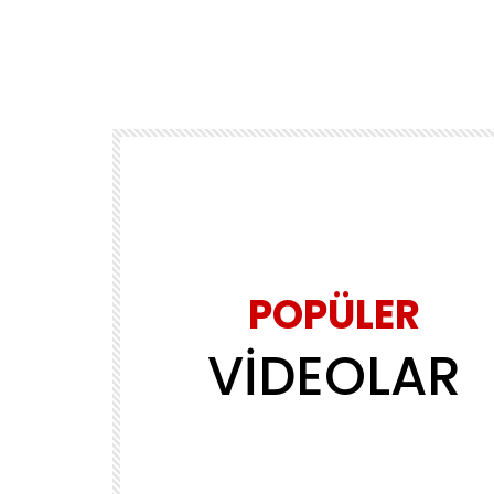
POPÜLER
VİDEOLAR
Daha sonra izle
02:39
MÜZİK
ls
Yasin Obuz – Ala
ADMINERSIN
2.2M
143.8K