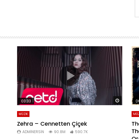
Daha sonra izle
Daha son
03:33
0
MÜZİK
MÜZ
Zehra – Cennetten Çiçek
Th
Th
ADMINERSIN
90.8M
590.7K
Or