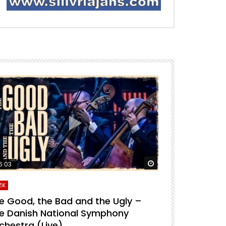
ra izle
Daha sonra izle
6:03
04:04
İK
MÜZİK
e Good, the Bad and the Ugly –
For A Few D
e Danish National Symphony
National S
chestra (Live)