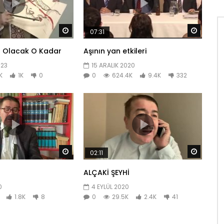
Daha sonra izle
Daha so
07:31
I Olacak O Kadar
Aşının yan etkileri
023
15 ARALIK 2020
K
1K
0
0
624.4K
9.4K
332
Daha sonra izle
Daha so
02:11
ALÇAKİ ŞEYHİ
0
4 EYLÜL 2020
1.8K
8
0
29.5K
2.4K
41