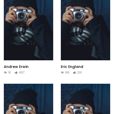
Andrew Erwin
Eric England
1K
497
98
291