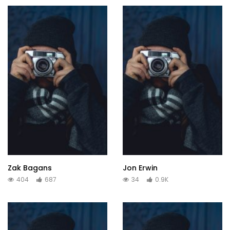
Zak Bagans
Jon Erwin
404
687
34
0.9K