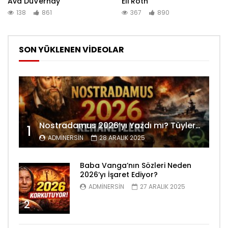
Ava DuVernay
Eli Roth
138
861
367
890
SON YÜKLENEN VİDEOLAR
Nostradamus 2026’yı Yazdı mı? Tüyler Ürperten Kehanetler
1
ADMINERSIN
28 ARALIK 2025
Baba Vanga’nın Sözleri Neden
2026’yı İşaret Ediyor?
ADMINERSIN
27 ARALIK 2025
2