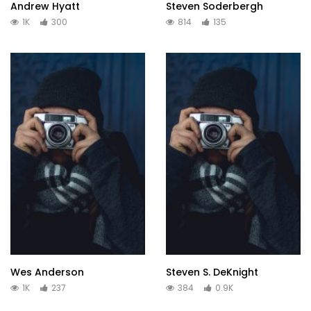
Andrew Hyatt
Steven Soderbergh
1K
300
814
135
Wes Anderson
Steven S. DeKnight
1K
237
384
0.9K