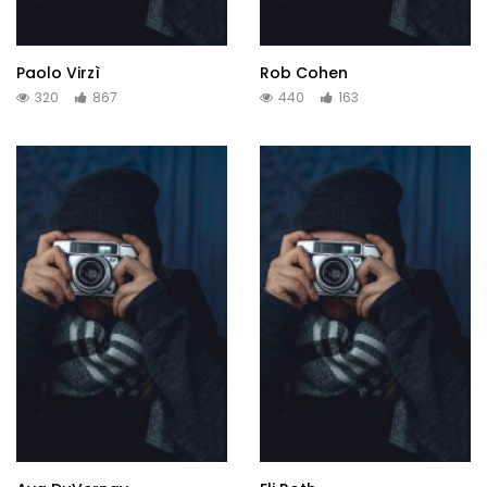
Paolo Virzì
Rob Cohen
320
867
440
163