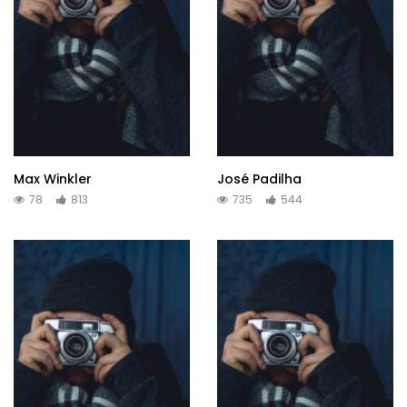
Max Winkler
José Padilha
78
813
735
544