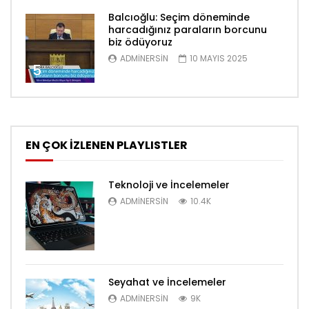
Balcıoğlu: Seçim döneminde
harcadığınız paraların borcunu
biz ödüyoruz
ADMINERSIN
10 MAYIS 2025
5
EN ÇOK İZLENEN PLAYLISTLER
Teknoloji ve İncelemeler
ADMINERSIN
10.4K
Seyahat ve İncelemeler
ADMINERSIN
9K